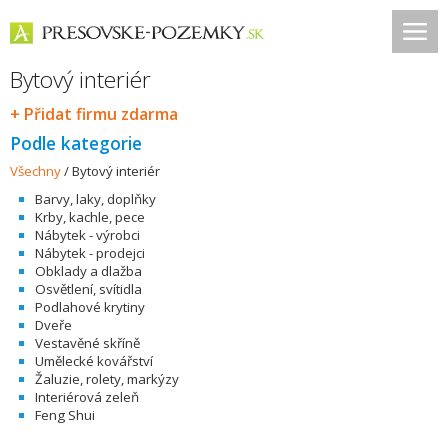
Bytový interiér
+ Přidat firmu zdarma
Podle kategorie
Všechny
/
Bytový interiér
Barvy, laky, doplňky
Krby, kachle, pece
Nábytek - výrobci
Nábytek - prodejci
Obklady a dlažba
Osvětlení, svítidla
Podlahové krytiny
Dveře
Vestavěné skříně
Umělecké kovářství
Žaluzie, rolety, markýzy
Interiérová zeleň
Feng Shui