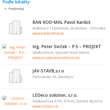
Podle lokality
Prešovský
BAN KOD-MAL Pavol Kardoš
Bulíkova č.11/prízemie, Bratislava - Petržalka
www.bankodmal.sk
Ing. Peter Svrček – P.S – PROJEKT
Sládkovičova, Kysucké Nové Mesto
www.projekciasvrcek.host.sk/
JAV-STAVB,s.r.o
Partizanska 45, Bardejov
LEDeco solution, s.r.o.
Sládkovičova 37/A, 974 05, Banská Bystrica
www.LEDeco.sk