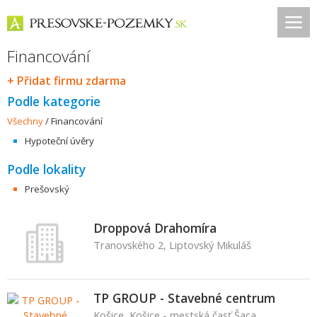
Financování
+ Přidat firmu zdarma
Podle kategorie
Všechny
/
Financování
Hypoteční úvěry
Podle lokality
Prešovský
Droppová Drahomíra
Tranovského 2, Liptovský Mikuláš
TP GROUP - Stavebné centrum
Košice, Košice - mestská časť Šaca