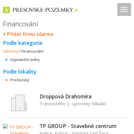
Financování
+ Přidat firmu zdarma
Podle kategorie
Všechny
/
Financování
Hypoteční úvěry
Podle lokality
Prešovský
Droppová Drahomíra
Tranovského 2, Liptovský Mikuláš
TP GROUP - Stavebné centrum
Košice, Košice - mestská časť Šaca