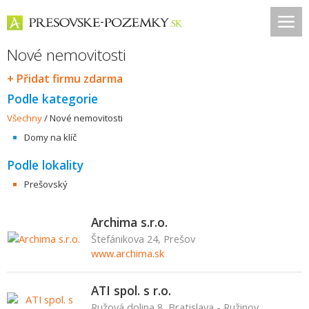
Nové nemovitosti
+ Přidat firmu zdarma
Podle kategorie
Všechny
/
Nové nemovitosti
Domy na klíč
Podle lokality
Prešovský
Archima s.r.o.
Štefánikova 24, Prešov
www.archima.sk
ATI spol. s r.o.
Ružová dolina 8, Bratislava - Ružinov