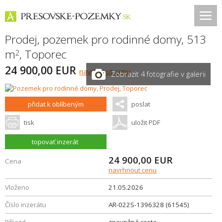
Prodej, pozemek pro rodinné domy, 513
m
,
Toporec
2
24 900,00 EUR
navrhnout cenu
Zobrazit 4 fotografie v galerii
přidat k oblíbeným
poslat
tisk
uložit PDF
topovať inzerát
24 900,00
EUR
Cena
navrhnout cenu
Vloženo
21.05.2026
Číslo inzerátu
AR-022S-1396328 (61545)