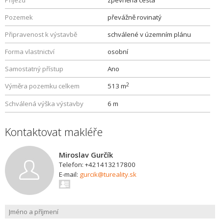
Příjezd
zpevněná cesta
Pozemek
převážně rovinatý
Připravenost k výstavbě
schválené v územním plánu
Forma vlastnictví
osobní
Samostatný přístup
Ano
2
Výměra pozemku celkem
513 m
Schválená výška výstavby
6 m
Kontaktovat makléře
Miroslav Gurčík
Telefon: +421413217800
E-mail:
gurcik@tureality.sk