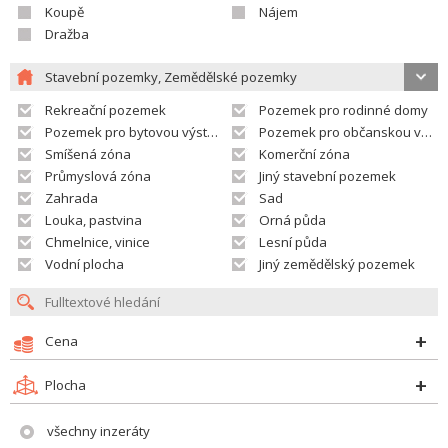
Koupě
Nájem
Dražba
Stavební pozemky, Zemědělské pozemky
Rekreační pozemek
Pozemek pro rodinné domy
Pozemek pro bytovou výstavbu
Pozemek pro občanskou vybavenost
Smíšená zóna
Komerční zóna
Průmyslová zóna
Jiný stavební pozemek
Zahrada
Sad
Louka, pastvina
Orná půda
Chmelnice, vinice
Lesní půda
Vodní plocha
Jiný zemědělský pozemek
Cena
Plocha
všechny inzeráty