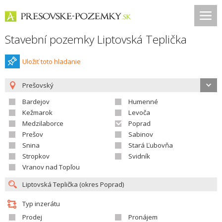
Stavební pozemky Liptovská Teplička
Uložiť toto hladanie
Prešovský
Bardejov
Humenné
Kežmarok
Levoča
Medzilaborce
Poprad
Prešov
Sabinov
Snina
Stará Ľubovňa
Stropkov
Svidník
Vranov nad Topľou
Typ inzerátu
Prodej
Pronájem