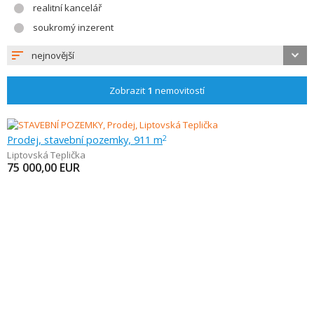
realitní kancelář
soukromý inzerent
nejnovější
Zobrazit
1
nemovitostí
Prodej, stavební pozemky, 911 m
2
Liptovská Teplička
75 000,00
EUR