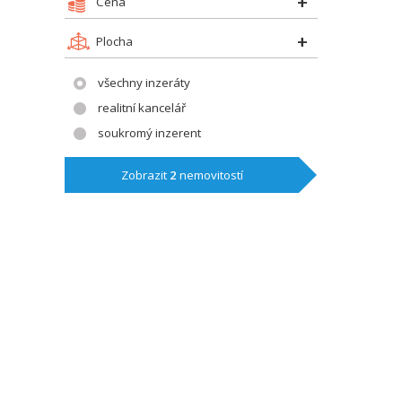
Cena
Plocha
všechny inzeráty
realitní kancelář
soukromý inzerent
Zobrazit
2
nemovitostí