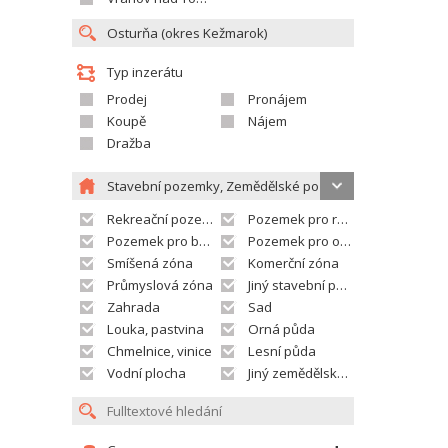
Typ inzerátu
Prodej
Pronájem
Koupě
Nájem
Dražba
Stavební pozemky, Zemědělské pozemky
Rekreační pozemek
Pozemek pro rodinné domy
Pozemek pro bytovou výstavbu
Pozemek pro občanskou vybavenost
Smíšená zóna
Komerční zóna
Průmyslová zóna
Jiný stavební pozemek
Zahrada
Sad
Louka, pastvina
Orná půda
Chmelnice, vinice
Lesní půda
Vodní plocha
Jiný zemědělský pozemek