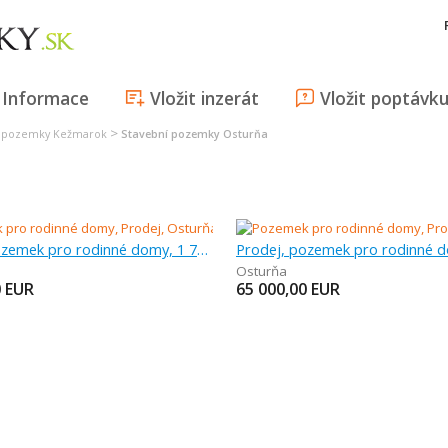
Informace
Vložit inzerát
Vložit poptávk
>
í pozemky Kežmarok
Stavební pozemky Osturňa
Prodej, pozemek pro rodinné domy, 1 776 m
Prodej, pozemek pro rodinné 
Osturňa
0
EUR
65 000,00
EUR