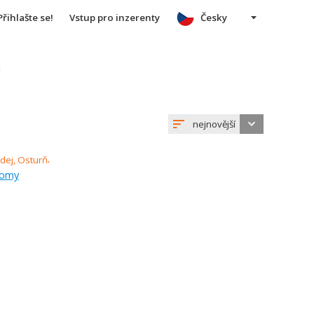
Přihlašte se!
Vstup pro inzerenty
Česky
u
nejnovější
domy