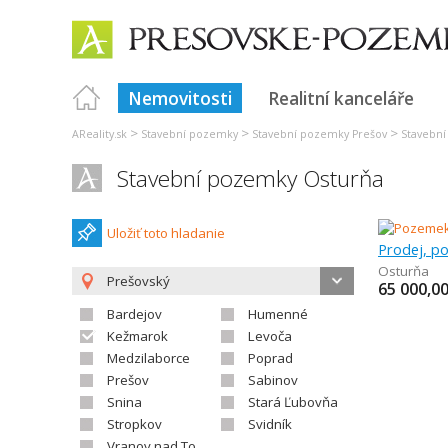
Nemovitosti
Realitní kanceláře
>
>
>
AReality.sk
Stavební pozemky
Stavební pozemky Prešov
Stavebn
Stavební pozemky Osturňa
Uložiť toto hladanie
Osturňa
Prešovský
65 000,0
Bardejov
Humenné
Kežmarok
Levoča
Medzilaborce
Poprad
Prešov
Sabinov
Snina
Stará Ľubovňa
Stropkov
Svidník
Vranov nad Topľou