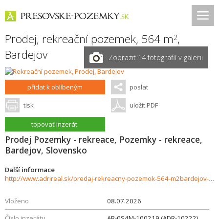
Prodej, rekreační pozemek, 564 m
,
2
Bardejov
Zobrazit 14 fotografií v galerii
přidat k oblíbeným
poslat
tisk
uložit PDF
topovať inzerát
Prodej Pozemky - rekreace, Pozemky - rekreace,
Bardejov, Slovensko
Další informace
http://www.adrireal.sk/predaj-rekreacny-pozemok-564-m2bardejov-zlate-cena-dohodou-1017242
Vloženo
08.07.2026
Číslo inzerátu
AR-0S4M-100219 (ADR-10222)