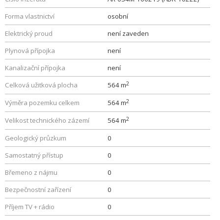
Forma vlastnictví
osobní
Elektrický proud
není zaveden
Plynová přípojka
není
Kanalizační přípojka
není
2
Celková užitková plocha
564 m
2
Výměra pozemku celkem
564 m
2
Velikost technického zázemí
564 m
Geologický průzkum
0
Samostatný přístup
0
Břemeno z nájmu
0
Bezpečnostní zařízení
0
Příjem TV + rádio
0