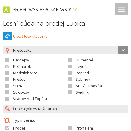
Lesní půda na prodej Ľubica
Uložiť toto hladanie
Prešovský
Bardejov
Humenné
Kežmarok
Levoča
Medzilaborce
Poprad
Prešov
Sabinov
Snina
Stará Ľubovňa
Stropkov
Svidník
Vranov nad Topľou
Typ inzerátu
Prodej
Pronájem