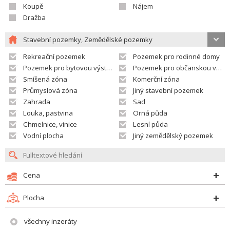
Koupě
Nájem
Dražba
Stavební pozemky, Zemědělské pozemky
Rekreační pozemek
Pozemek pro rodinné domy
Pozemek pro bytovou výstavbu
Pozemek pro občanskou vybavenost
Smíšená zóna
Komerční zóna
Průmyslová zóna
Jiný stavební pozemek
Zahrada
Sad
Louka, pastvina
Orná půda
Chmelnice, vinice
Lesní půda
Vodní plocha
Jiný zemědělský pozemek
Cena
Plocha
všechny inzeráty