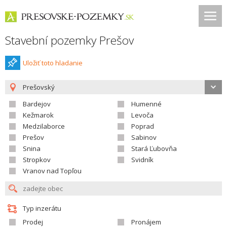
Stavební pozemky Prešov
Uložiť toto hladanie
Prešovský
Bardejov
Humenné
Kežmarok
Levoča
Medzilaborce
Poprad
Prešov
Sabinov
Snina
Stará Ľubovňa
Stropkov
Svidník
Vranov nad Topľou
Typ inzerátu
Prodej
Pronájem