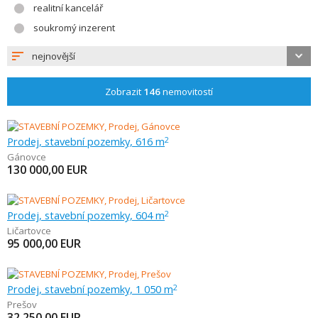
realitní kancelář
soukromý inzerent
nejnovější
Zobrazit
146
nemovitostí
Prodej, stavební pozemky, 616 m
2
Gánovce
130 000,00
EUR
Prodej, stavební pozemky, 604 m
2
Ličartovce
95 000,00
EUR
Prodej, stavební pozemky, 1 050 m
2
Prešov
32 250,00
EUR