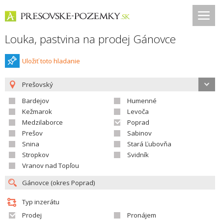
Louka, pastvina na prodej Gánovce
Uložiť toto hladanie
Prešovský
Bardejov
Humenné
Kežmarok
Levoča
Medzilaborce
Poprad
Prešov
Sabinov
Snina
Stará Ľubovňa
Stropkov
Svidník
Vranov nad Topľou
Typ inzerátu
Prodej
Pronájem