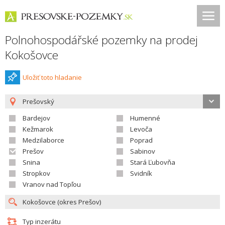
Polnohospodářské pozemky na prodej
Kokošovce
Uložiť toto hladanie
Prešovský
Bardejov
Humenné
Kežmarok
Levoča
Medzilaborce
Poprad
Prešov
Sabinov
Snina
Stará Ľubovňa
Stropkov
Svidník
Vranov nad Topľou
Typ inzerátu