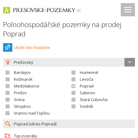
Polnohospodářské pozemky na prodej
Poprad
Uložiť toto hladanie
Prešovský
Bardejov
Humenné
Kežmarok
Levoča
Medzilaborce
Poprad
Prešov
Sabinov
Snina
Stará Ľubovňa
Stropkov
Svidník
Vranov nad Topľou
Typ inzerátu