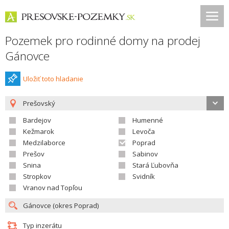
Pozemek pro rodinné domy na prodej
Gánovce
Uložiť toto hladanie
Prešovský
Bardejov
Humenné
Kežmarok
Levoča
Medzilaborce
Poprad
Prešov
Sabinov
Snina
Stará Ľubovňa
Stropkov
Svidník
Vranov nad Topľou
Typ inzerátu