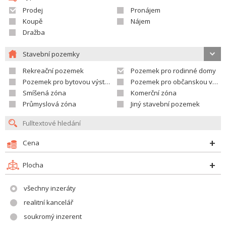
Prodej
Pronájem
Koupě
Nájem
Dražba
Stavební pozemky
Rekreační pozemek
Pozemek pro rodinné domy
Pozemek pro bytovou výstavbu
Pozemek pro občanskou vybavenost
Smíšená zóna
Komerční zóna
Průmyslová zóna
Jiný stavební pozemek
Cena
Plocha
všechny inzeráty
realitní kancelář
soukromý inzerent