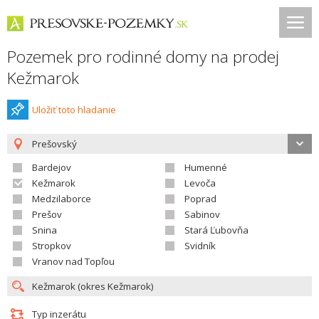
Pozemek pro rodinné domy na prodej
Kežmarok
Uložiť toto hladanie
Prešovský
Bardejov
Humenné
Kežmarok
Levoča
Medzilaborce
Poprad
Prešov
Sabinov
Snina
Stará Ľubovňa
Stropkov
Svidník
Vranov nad Topľou
Typ inzerátu