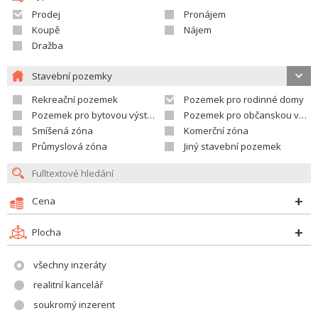
Prodej
Pronájem
Koupě
Nájem
Dražba
Stavební pozemky
Rekreační pozemek
Pozemek pro rodinné domy
Pozemek pro bytovou výstavbu
Pozemek pro občanskou vybavenost
Smíšená zóna
Komerční zóna
Průmyslová zóna
Jiný stavební pozemek
Cena
Plocha
všechny inzeráty
realitní kancelář
soukromý inzerent