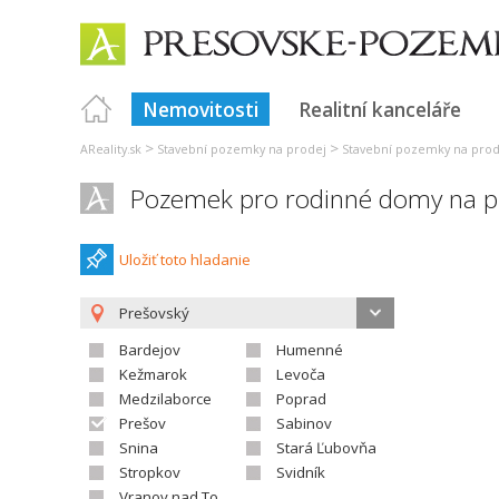
Nemovitosti
Realitní kanceláře
>
>
AReality.sk
Stavební pozemky na prodej
Stavební pozemky na prod
Pozemek pro rodinné domy na p
Uložiť toto hladanie
Prešovský
Bardejov
Humenné
Kežmarok
Levoča
Medzilaborce
Poprad
Prešov
Sabinov
Snina
Stará Ľubovňa
Stropkov
Svidník
Vranov nad Topľou