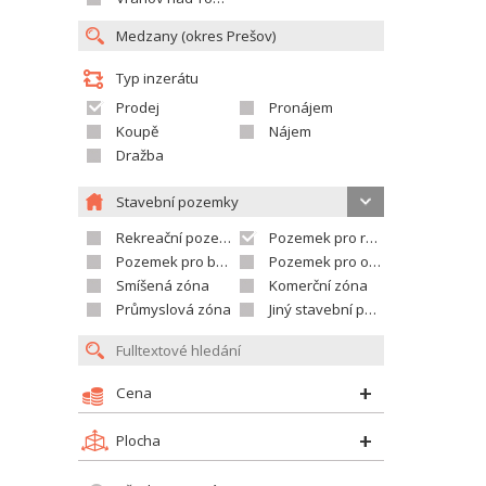
Typ inzerátu
Prodej
Pronájem
Koupě
Nájem
Dražba
Stavební pozemky
Rekreační pozemek
Pozemek pro rodinné domy
Pozemek pro bytovou výstavbu
Pozemek pro občanskou vybavenost
Smíšená zóna
Komerční zóna
Průmyslová zóna
Jiný stavební pozemek
Cena
Plocha