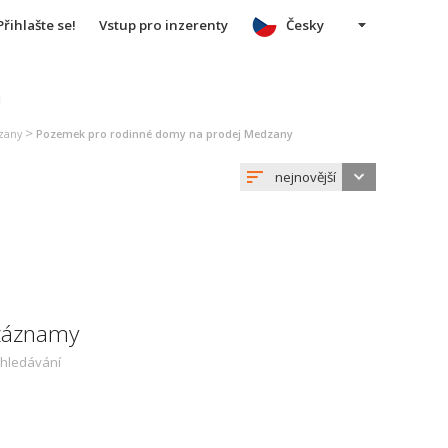
Přihlašte se!
Vstup pro inzerenty
Česky
u
>
zany
Pozemek pro rodinné domy na prodej Medzany
nejnovější
 záznamy
yhledávání