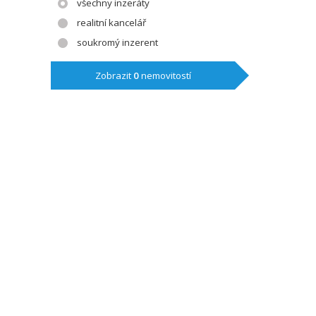
všechny inzeráty
realitní kancelář
soukromý inzerent
Zobrazit
0
nemovitostí