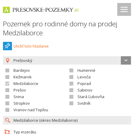
Pozemek pro rodinné domy na prodej
Medzilaborce
Uložiť toto hladanie
Prešovský
Bardejov
Humenné
Kežmarok
Levoča
Medzilaborce
Poprad
Prešov
Sabinov
Snina
Stará Ľubovňa
Stropkov
Svidník
Vranov nad Topľou
Typ inzerátu