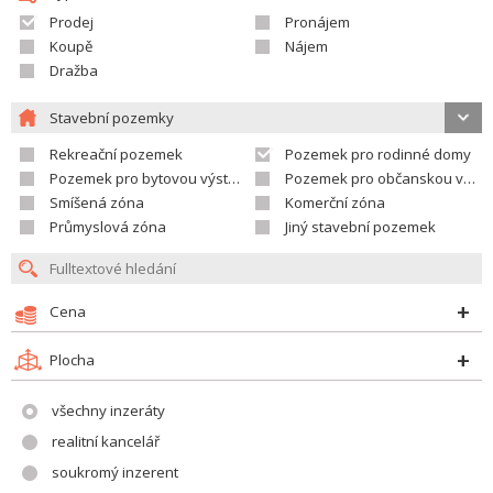
Prodej
Pronájem
Koupě
Nájem
Dražba
Stavební pozemky
Rekreační pozemek
Pozemek pro rodinné domy
Pozemek pro bytovou výstavbu
Pozemek pro občanskou vybavenost
Smíšená zóna
Komerční zóna
Průmyslová zóna
Jiný stavební pozemek
Cena
Plocha
všechny inzeráty
realitní kancelář
soukromý inzerent