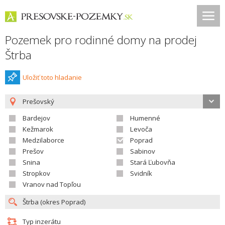
Pozemek pro rodinné domy na prodej
Štrba
Uložiť toto hladanie
Prešovský
Bardejov
Humenné
Kežmarok
Levoča
Medzilaborce
Poprad
Prešov
Sabinov
Snina
Stará Ľubovňa
Stropkov
Svidník
Vranov nad Topľou
Typ inzerátu