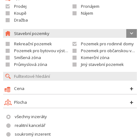
Prodej
Pronájem
Koupě
Nájem
Dražba
Stavební pozemky
Rekreační pozemek
Pozemek pro rodinné domy
Pozemek pro bytovou výstavbu
Pozemek pro občanskou vybavenost
Smíšená zóna
Komerční zóna
Průmyslová zóna
Jiný stavební pozemek
Cena
Plocha
všechny inzeráty
realitní kancelář
soukromý inzerent