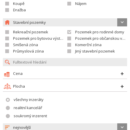
Koupě
Nájem
Dražba
Stavební pozemky
Rekreační pozemek
Pozemek pro rodinné domy
Pozemek pro bytovou výstavbu
Pozemek pro občanskou vybavenost
Smíšená zóna
Komerční zóna
Průmyslová zóna
Jiný stavební pozemek
Cena
Plocha
všechny inzeráty
realitní kancelář
soukromý inzerent
nejnovější