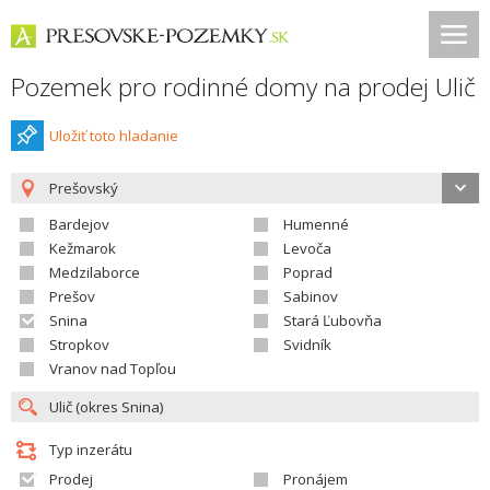
Pozemek pro rodinné domy na prodej Ulič
Uložiť toto hladanie
Prešovský
Bardejov
Humenné
Kežmarok
Levoča
Medzilaborce
Poprad
Prešov
Sabinov
Snina
Stará Ľubovňa
Stropkov
Svidník
Vranov nad Topľou
Typ inzerátu
Prodej
Pronájem