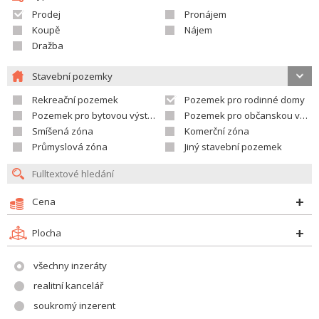
Prodej
Pronájem
Koupě
Nájem
Dražba
Stavební pozemky
Rekreační pozemek
Pozemek pro rodinné domy
Pozemek pro bytovou výstavbu
Pozemek pro občanskou vybavenost
Smíšená zóna
Komerční zóna
Průmyslová zóna
Jiný stavební pozemek
Cena
Plocha
všechny inzeráty
realitní kancelář
soukromý inzerent