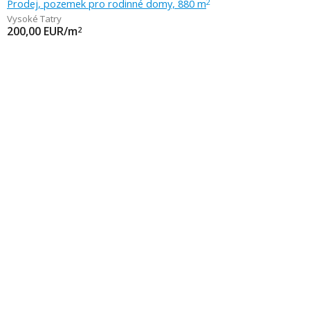
Prodej, pozemek pro rodinné domy, 880 m
2
Vysoké Tatry
200,00
EUR/m
2