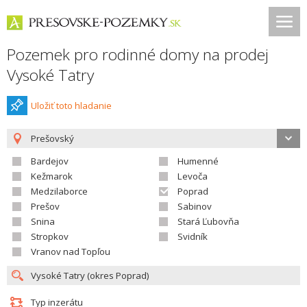
Pozemek pro rodinné domy na prodej
Vysoké Tatry
Uložiť toto hladanie
Prešovský
Bardejov
Humenné
Kežmarok
Levoča
Medzilaborce
Poprad
Prešov
Sabinov
Snina
Stará Ľubovňa
Stropkov
Svidník
Vranov nad Topľou
Typ inzerátu