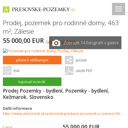
Prodej, pozemek pro rodinné domy, 463
m
,
Zálesie
2
55 000,00 EUR
navrhnout cenu
Zobrazit 14 fotografií v galerii
přidat k oblíbeným
poslat
tisk
uložit PDF
topovať inzerát
Prodej Pozemky - bydlení, Pozemky - bydlení,
Kežmarok, Slovensko
Další informace
http://www.astonreal.sk/astonreal-predane-pozemok-o-vymere-463m2-mobilny-dom-zalesie-826244
55 000,00
EUR
Cena