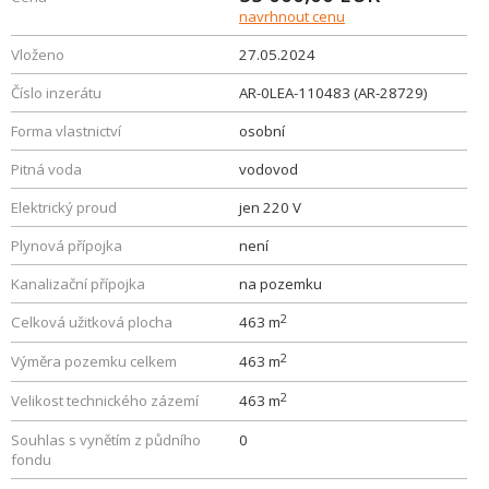
navrhnout cenu
Vloženo
27.05.2024
Číslo inzerátu
AR-0LEA-110483 (AR-28729)
Forma vlastnictví
osobní
Pitná voda
vodovod
Elektrický proud
jen 220 V
Plynová přípojka
není
Kanalizační přípojka
na pozemku
2
Celková užitková plocha
463 m
2
Výměra pozemku celkem
463 m
2
Velikost technického zázemí
463 m
Souhlas s vynětím z půdního
0
fondu