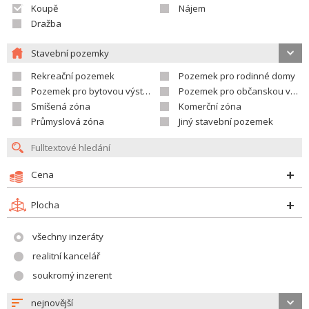
Koupě
Nájem
Dražba
Stavební pozemky
Rekreační pozemek
Pozemek pro rodinné domy
Pozemek pro bytovou výstavbu
Pozemek pro občanskou vybavenost
Smíšená zóna
Komerční zóna
Průmyslová zóna
Jiný stavební pozemek
Cena
Plocha
všechny inzeráty
realitní kancelář
soukromý inzerent
nejnovější