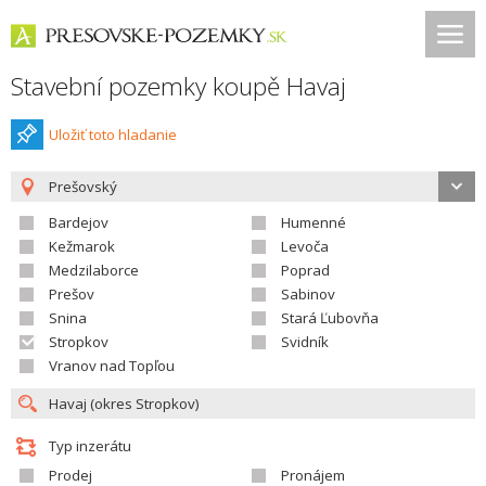
Stavební pozemky koupě Havaj
Uložiť toto hladanie
Prešovský
Bardejov
Humenné
Kežmarok
Levoča
Medzilaborce
Poprad
Prešov
Sabinov
Snina
Stará Ľubovňa
Stropkov
Svidník
Vranov nad Topľou
Typ inzerátu
Prodej
Pronájem