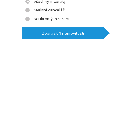
všechny inzeráty
realitní kancelář
soukromý inzerent
Zobrazit
1
nemovitostí