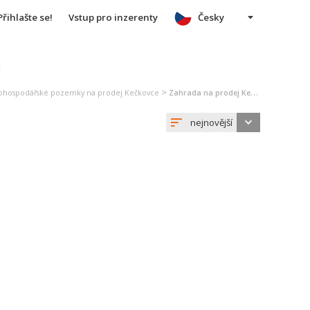
Přihlašte se!
Vstup pro inzerenty
Česky
u
>
ohospodářské pozemky na prodej Kečkovce
Zahrada na prodej Kečkovce
nejnovější