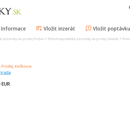
Informace
Vložit inzerát
Vložit poptávk
>
>
é pozemky na prodej Prešov
Polnohospodářské pozemky na prodej Svidník
Poln
ahrada
0
EUR