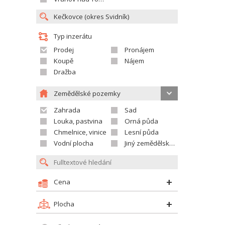
Typ inzerátu
Prodej
Pronájem
Koupě
Nájem
Dražba
Zemědělské pozemky
Zahrada
Sad
Louka, pastvina
Orná půda
Chmelnice, vinice
Lesní půda
Vodní plocha
Jiný zemědělský pozemek
Cena
Plocha