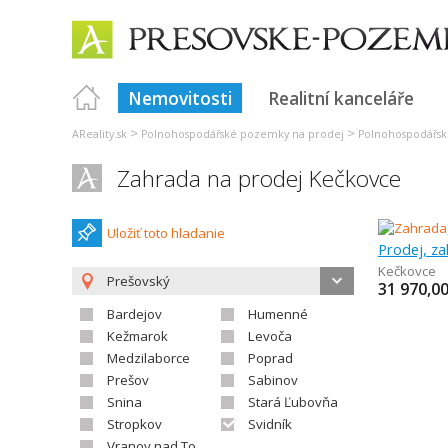
Nemovitosti
Realitní kanceláře
>
>
AReality.sk
Polnohospodářské pozemky na prodej
Polnohospodářsk
Zahrada na prodej Kečkovce
Uložiť toto hladanie
Prodej, z
Kečkovce
Prešovský
31 970,0
Bardejov
Humenné
Kežmarok
Levoča
Medzilaborce
Poprad
Prešov
Sabinov
Snina
Stará Ľubovňa
Stropkov
Svidník
Vranov nad Topľou