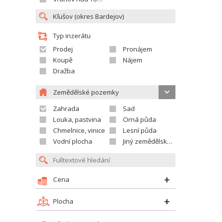
Typ inzerátu
Prodej
Pronájem
Koupě
Nájem
Dražba
Zemědělské pozemky
Zahrada
Sad
Louka, pastvina
Orná půda
Chmelnice, vinice
Lesní půda
Vodní plocha
Jiný zemědělský pozemek
Cena
Plocha