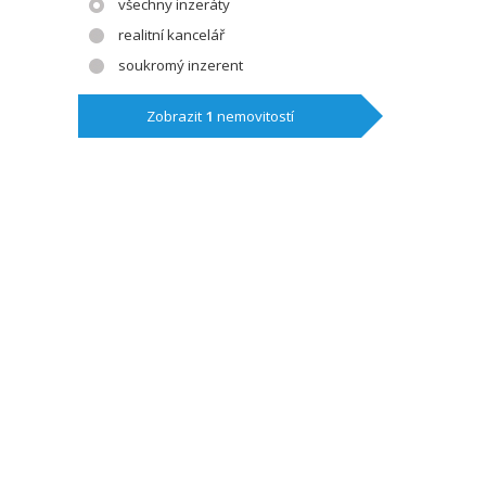
všechny inzeráty
realitní kancelář
soukromý inzerent
Zobrazit
1
nemovitostí