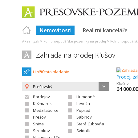
Nemovitosti
Realitní kanceláře
>
>
AReality.sk
Polnohospodářské pozemky na prodej
Polnohospodářsk
Zahrada na prodej Kľušov
Uložiť toto hladanie
Prodej, z
Kľušov
Prešovský
64 000,0
Bardejov
Humenné
Kežmarok
Levoča
Medzilaborce
Poprad
Prešov
Sabinov
Snina
Stará Ľubovňa
Stropkov
Svidník
Vranov nad Topľou