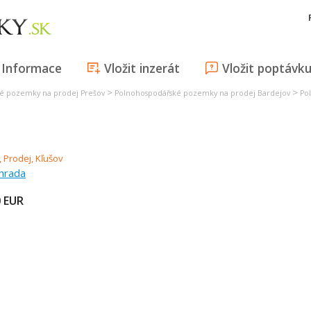
Informace
Vložit inzerát
Vložit poptávk
>
>
é pozemky na prodej Prešov
Polnohospodářské pozemky na prodej Bardejov
Po
ahrada
0
EUR