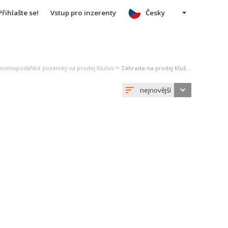
Přihlašte se!
Vstup pro inzerenty
Česky
u
>
lnohospodářské pozemky na prodej Kľušov
Zahrada na prodej Kľušov
nejnovější