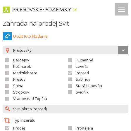
Zahrada na prodej Svit
Uložiť toto hladanie
Prešovský
Bardejov
Humenné
Kežmarok
Levoča
Medzilaborce
Poprad
Prešov
Sabinov
Snina
Stará Ľubovňa
Stropkov
Svidník
Vranov nad Topľou
Typ inzerátu
Prodej
Pronájem