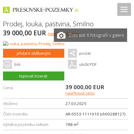
Prodej, louka, pastvina,
Smilno
39 000,00 EUR
navrhnout cenu
Zobrazit 6 fotografií v galerii
přidat k oblíbeným
poslat
tisk
uložit PDF
topovať inzerát
39 000,00
EUR
Cena
navrhnout cenu
Vloženo
27.03.2025
Číslo inzerátu
AR-0553-1111010 (ch00288127)
2
Výměra pozemku celkem
788 m