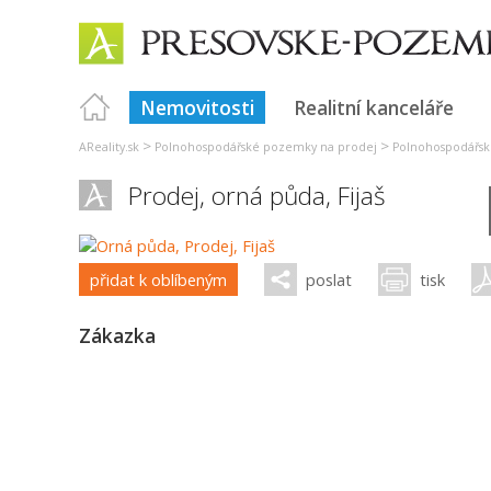
Nemovitosti
Realitní kanceláře
>
>
AReality.sk
Polnohospodářské pozemky na prodej
Polnohospodářsk
Prodej, orná půda,
Fijaš
přidat k oblíbeným
poslat
tisk
Zákazka