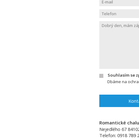
Souhlasím se 
Dbáme na ochran
Kont
Romantické chalup
Nejedlého 67
8410
Telefon:
0918 789 