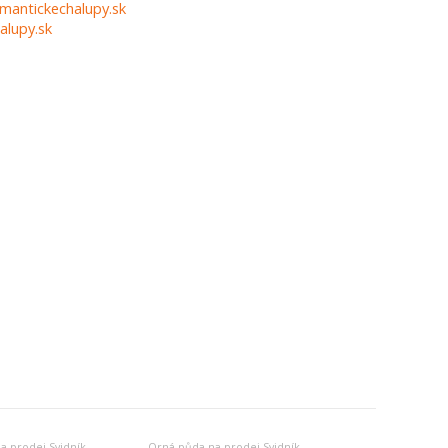
mantickechalupy.sk
alupy.sk
na prodej Svidník
Orná půda na prodej Svidník