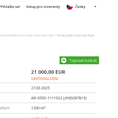
Přihlašte se!
Vstup pro inzerenty
Česky
u
>
ohospodářské pozemky na prodej Fijaš
Orná půda na prodej Fijaš
Topovať inzerát
21 000,00
EUR
navrhnout cenu
27.03.2025
AR-0553-1111022 (ch00287815)
elkem
1200 m
2