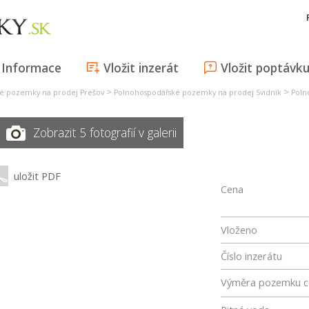
Informace
Vložit inzerát
Vložit poptávk
>
>
é pozemky na prodej Prešov
Polnohospodářské pozemky na prodej Svidník
Poln
Zobrazit 5 fotografií v galerii
uložit PDF
Cena
Vloženo
Číslo inzerátu
Výměra pozemku c