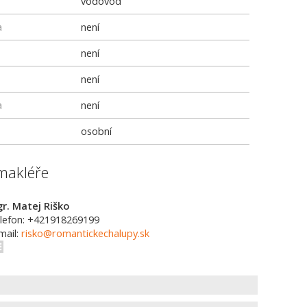
vodovod
a
není
není
není
a
není
osobní
makléře
r. Matej Riško
lefon: +421918269199
mail:
risko@romantickechalupy.sk