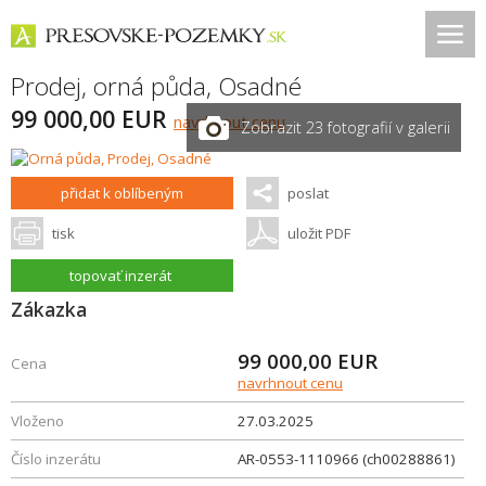
Prodej, orná půda,
Osadné
99 000,00 EUR
navrhnout cenu
Zobrazit 23 fotografií v galerii
přidat k oblíbeným
poslat
tisk
uložit PDF
topovať inzerát
Zákazka
99 000,00
EUR
Cena
navrhnout cenu
Vloženo
27.03.2025
Číslo inzerátu
AR-0553-1110966 (ch00288861)