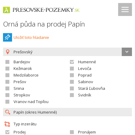
Orná půda na prodej Papín
Uložiť toto hladanie
Prešovský
Bardejov
Humenné
Kežmarok
Levoča
Medzilaborce
Poprad
Prešov
Sabinov
Snina
Stará Ľubovňa
Stropkov
Svidník
Vranov nad Topľou
Typ inzerátu
Prodej
Pronájem