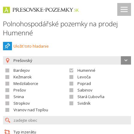
Polnohospodářské pozemky na prodej
Humenné
Uložiť toto hladanie
Prešovský
Bardejov
Humenné
Kežmarok
Levoča
Medzilaborce
Poprad
Prešov
Sabinov
Snina
Stará Ľubovňa
Stropkov
Svidník
Vranov nad Topľou
Typ inzerátu