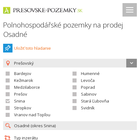
Polnohospodářské pozemky na prodej
Osadné
Uložiť toto hladanie
Prešovský
Bardejov
Humenné
Kežmarok
Levoča
Medzilaborce
Poprad
Prešov
Sabinov
Snina
Stará Ľubovňa
Stropkov
Svidník
Vranov nad Topľou
Typ inzerátu