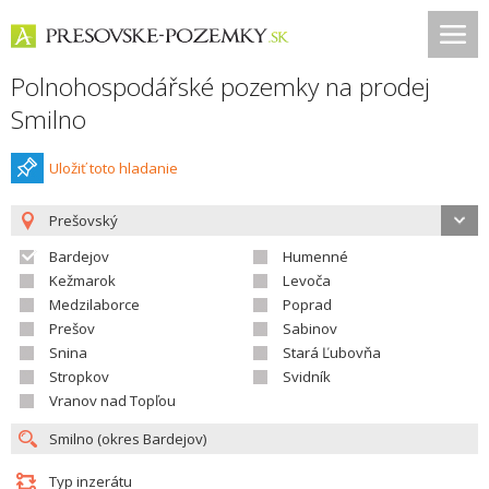
Polnohospodářské pozemky na prodej
Smilno
Uložiť toto hladanie
Prešovský
Bardejov
Humenné
Kežmarok
Levoča
Medzilaborce
Poprad
Prešov
Sabinov
Snina
Stará Ľubovňa
Stropkov
Svidník
Vranov nad Topľou
Typ inzerátu