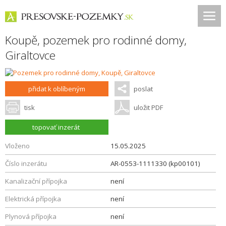
Koupě, pozemek pro rodinné domy,
Giraltovce
přidat k oblíbeným
poslat
tisk
uložit PDF
topovať inzerát
Vloženo
15.05.2025
Číslo inzerátu
AR-0553-1111330 (kp00101)
Kanalizační přípojka
není
Elektrická přípojka
není
Plynová přípojka
není