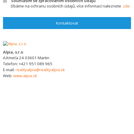
Souhlasím se zpracováním osobních údajů
Dbáme na ochranu osobních údajů, více informací naleznete
zde
Kontaktovat
Alpia, s.r.o
A.Kmeťa 24
03601
Martin
Telefon:
+421 951 089 965
E-mail:
realityalpia@realityalpia.sk
Web:
www.alpia.sk