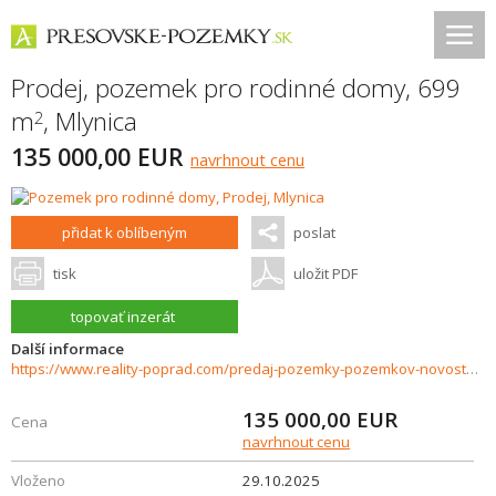
Prodej, pozemek pro rodinné domy, 699
m
,
Mlynica
2
135 000,00 EUR
navrhnout cenu
přidat k oblíbeným
poslat
tisk
uložit PDF
topovať inzerát
Další informace
https://www.reality-poprad.com/predaj-pozemky-pozemkov-novostavby/Pozemok-na-predaj---Mlynica-36317/?utm_source=areality&utm_medium=xml&utm_term=36317&utm_content=chalupa&utm_campaign=portaly
135 000,00
EUR
Cena
navrhnout cenu
Vloženo
29.10.2025