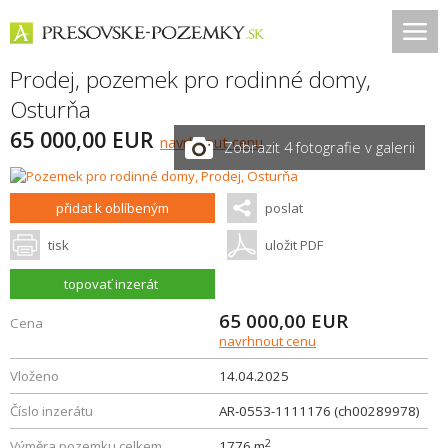
Prodej, pozemek pro rodinné domy,
Osturňa
65 000,00 EUR
navrhnout cenu
Zobrazit 4 fotografie v galerii
přidat k oblíbeným
poslat
tisk
uložit PDF
topovať inzerát
65 000,00
EUR
Cena
navrhnout cenu
Vloženo
14.04.2025
Číslo inzerátu
AR-0553-1111176 (ch00289978)
2
Výměra pozemku celkem
1776 m