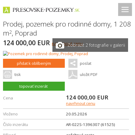
Prodej, pozemek pro rodinné domy, 1 208
m
,
Poprad
2
124 000,00 EUR
navrhnout cenu
Zobrazit 2 fotografie v galerii
přidat k oblíbeným
poslat
tisk
uložit PDF
topovať inzerát
124 000,00
EUR
Cena
navrhnout cenu
Vloženo
20.05.2026
Číslo inzerátu
AR-022S-1396307 (61525)