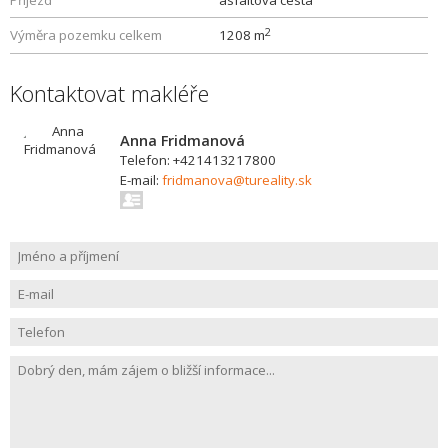
Příjezd
asfaltová cesta
2
Výměra pozemku celkem
1208 m
Kontaktovat makléře
Anna Fridmanová
Telefon: +421413217800
E-mail:
fridmanova@tureality.sk