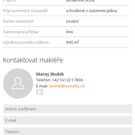
Příjezd
asfaltová cesta
Připravenost k výstavbě
schválené v územním plánu
Forma vlastnictví
osobní
Samostatný přístup
Ano
2
Výměra pozemku celkem
940 m
Kontaktovat makléře
Matej Skubík
Telefon: +421413217800
E-mail:
skubik@tureality.sk