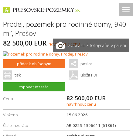
Prodej, pozemek pro rodinné domy, 940
m
,
Prešov
2
82 500,00 EUR
navrhnout cenu
Zobrazit 3 fotografie v galerii
přidat k oblíbeným
poslat
tisk
uložit PDF
topovať inzerát
82 500,00
EUR
Cena
navrhnout cenu
Vloženo
15.06.2026
Číslo inzerátu
AR-022S-1396611 (61861)