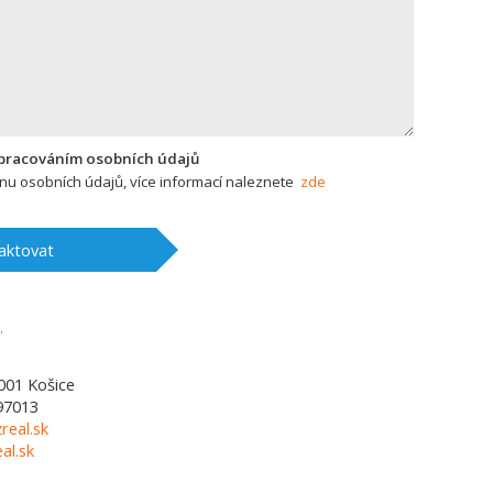
zpracováním osobních údajů
u osobních údajů, více informací naleznete
zde
aktovat
001
Košice
97013
real.sk
al.sk