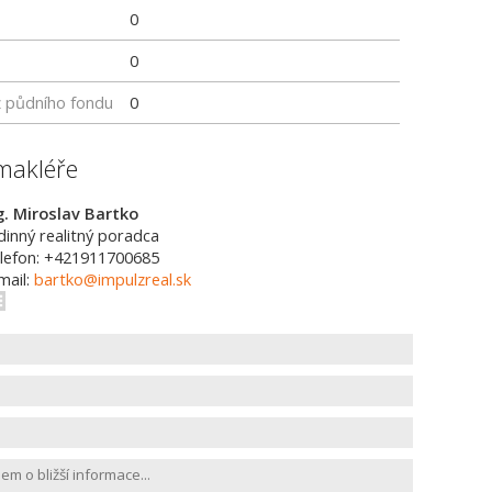
0
0
z půdního fondu
0
makléře
g. Miroslav Bartko
dinný realitný poradca
lefon: +421911700685
mail:
bartko@impulzreal.sk