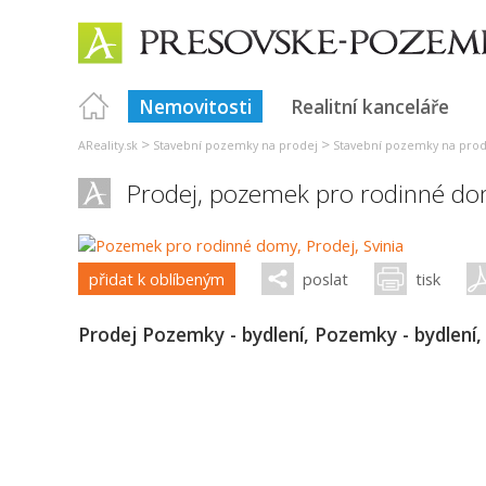
Nemovitosti
Realitní kanceláře
>
>
AReality.sk
Stavební pozemky na prodej
Stavební pozemky na prod
Prodej, pozemek pro rodinné d
přidat k oblíbeným
poslat
tisk
Prodej Pozemky - bydlení, Pozemky - bydlení,