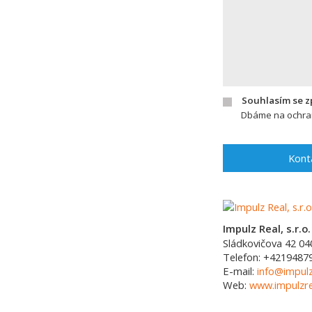
Souhlasím se 
Dbáme na ochran
Kont
Impulz Real, s.r.o.
Sládkovičova 42
04
Telefon:
+4219487
E-mail:
info@impulz
Web:
www.impulzre