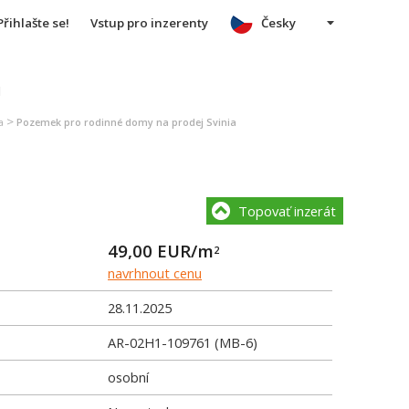
Přihlašte se!
Vstup pro inzerenty
Česky
u
>
a
Pozemek pro rodinné domy na prodej Svinia
Topovať inzerát
49,00
EUR/m
2
navrhnout cenu
28.11.2025
AR-02H1-109761 (MB-6)
osobní