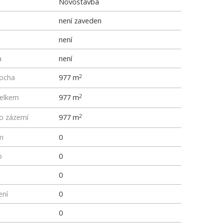
Novostavba
není zaveden
není
a
není
locha
977 m
2
elkem
977 m
2
ho zázemí
977 m
2
m
0
p
0
0
ení
0
0