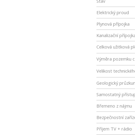
Stav
Elektrický proud
Plynová přípojka
Kanalizační přípojk
Celková užitková p
Výměra pozemku c
Velikost technické
Geologický průzku
Samostatný přístu
Břemeno z nájmu
Bezpečnostní zaříz
Příjem TV + rádio