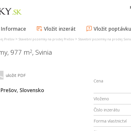
Informace
Vložit inzerát
Vložit poptávk
>
>
ej Prešov
Stavební pozemky na prodej Prešov
Stavební pozemky na prodej Svini
omy, 977 m
,
Svinia
2
uložit PDF
Cena
 Prešov, Slovensko
Vloženo
Číslo inzerátu
Forma vlastnictví