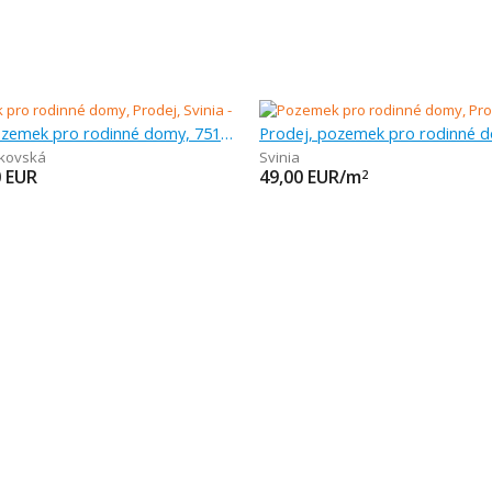
Prodej, pozemek pro rodinné domy, 751 m
kovská
Svinia
0
EUR
49,00
EUR/m
2