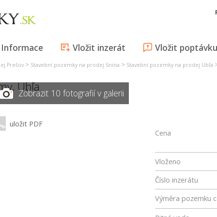
Informace
Vložit inzerát
Vložit poptávk
>
>
ej Prešov
Stavební pozemky na prodej Snina
Stavební pozemky na prodej Ubľa
omy,
Ubľa
Zobrazit 10 fotografií v galerii
uložit PDF
Cena
Vloženo
Číslo inzerátu
Výměra pozemku c