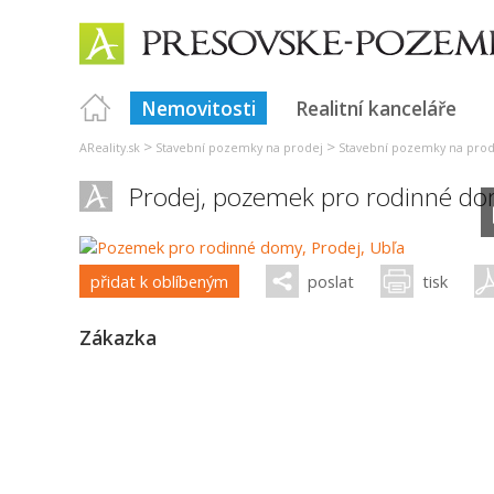
Nemovitosti
Realitní kanceláře
>
>
AReality.sk
Stavební pozemky na prodej
Stavební pozemky na prod
Prodej, pozemek pro rodinné d
přidat k oblíbeným
poslat
tisk
Zákazka