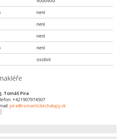
vodovod
a
není
není
není
a
není
osobní
makléře
g. Tomáš Pira
lefon: +421907974507
mail:
pira@romantickechalupy.sk