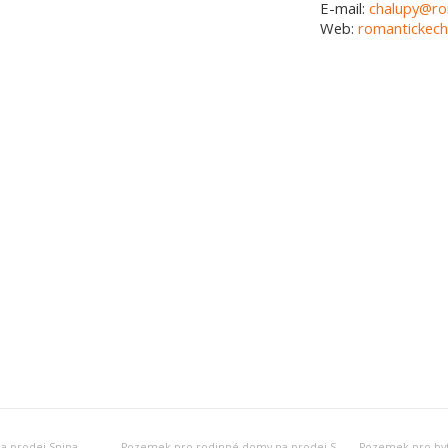
E-mail:
chalupy@ro
Web:
romantickech
a prodej Snina
Pozemek pro rodinné domy na prodej Snina