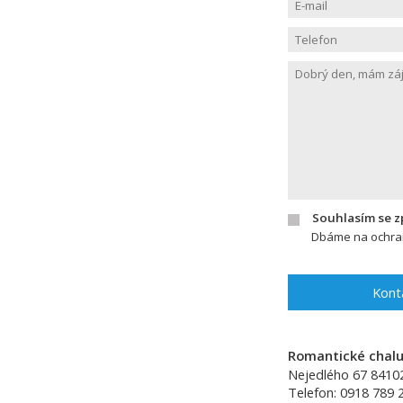
Souhlasím se 
Dbáme na ochran
Kont
Romantické chalup
Nejedlého 67
8410
Telefon:
0918 789 