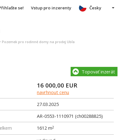
Přihlašte se!
Vstup pro inzerenty
Česky
u
>
Pozemek pro rodinné domy na prodej Ubľa
Topovať inzerát
16 000,00
EUR
navrhnout cenu
27.03.2025
AR-0553-1110971 (ch00288825)
elkem
1612 m
2