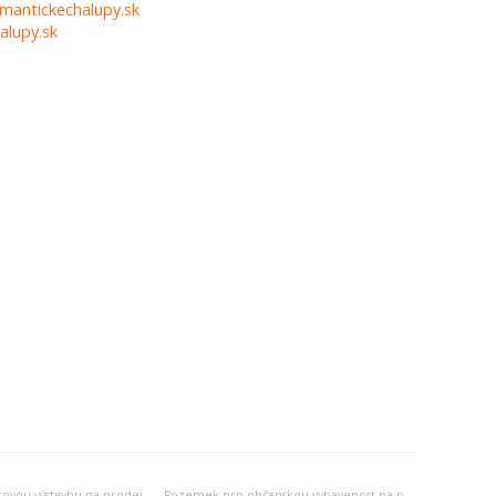
mantickechalupy.sk
alupy.sk
Pozemek pro bytovou výstavbu na prodej Snina
Pozemek pro občanskou vybavenost na prodej Snina