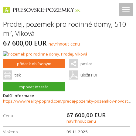
Prodej, pozemek pro rodinné domy, 510
m
,
Vlková
2
67 600,00 EUR
navrhnout cenu
přidat k oblíbeným
poslat
tisk
uložit PDF
topovať inzerát
Další informace
https://www.reality-poprad.com/predaj-pozemky-pozemkov-novostavby/Pozemok-pre-rodinne-domy-na-predaj-Vlkova-36369/?utm_source=areality&utm_medium=xml&utm_term=36369&utm_content=chalupa&utm_campaign=portaly
67 600,00
EUR
Cena
navrhnout cenu
Vloženo
09.11.2025