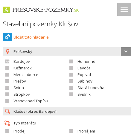
Stavební pozemky Kľušov
Uložiť toto hladanie
Prešovský
Bardejov
Humenné
Kežmarok
Levoča
Medzilaborce
Poprad
Prešov
Sabinov
Snina
Stará Ľubovňa
Stropkov
Svidník
Vranov nad Topľou
Typ inzerátu
Prodej
Pronájem