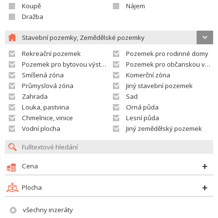
Koupě
Nájem
Dražba
Stavební pozemky, Zemědělské pozemky
Rekreační pozemek
Pozemek pro rodinné domy
Pozemek pro bytovou výstavbu
Pozemek pro občanskou vybavenost
Smíšená zóna
Komerční zóna
Průmyslová zóna
Jiný stavební pozemek
Zahrada
Sad
Louka, pastvina
Orná půda
Chmelnice, vinice
Lesní půda
Vodní plocha
Jiný zemědělský pozemek
Cena
Plocha
všechny inzeráty