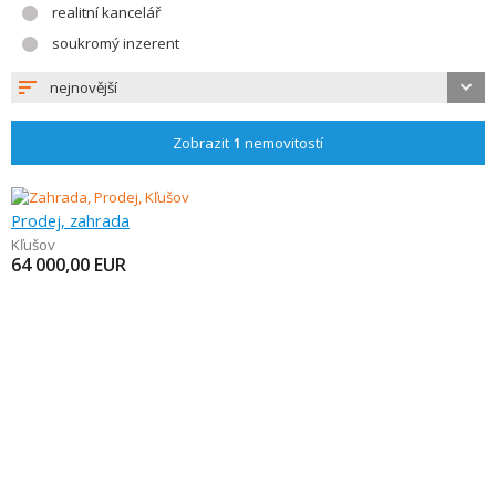
realitní kancelář
soukromý inzerent
nejnovější
Zobrazit
1
nemovitostí
Prodej, zahrada
Kľušov
64 000,00
EUR