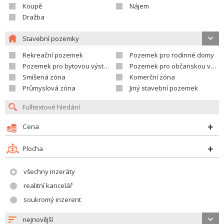
Koupě
Nájem
Dražba
Stavební pozemky
Rekreační pozemek
Pozemek pro rodinné domy
Pozemek pro bytovou výstavbu
Pozemek pro občanskou vybavenost
Smíšená zóna
Komerční zóna
Průmyslová zóna
Jiný stavební pozemek
Cena
Plocha
všechny inzeráty
realitní kancelář
soukromý inzerent
nejnovější