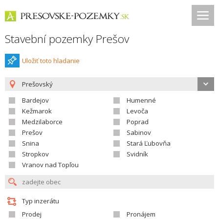
Stavební pozemky Prešov
Uložiť toto hladanie
Prešovský
Bardejov
Humenné
Kežmarok
Levoča
Medzilaborce
Poprad
Prešov
Sabinov
Snina
Stará Ľubovňa
Stropkov
Svidník
Vranov nad Topľou
Typ inzerátu
Prodej
Pronájem