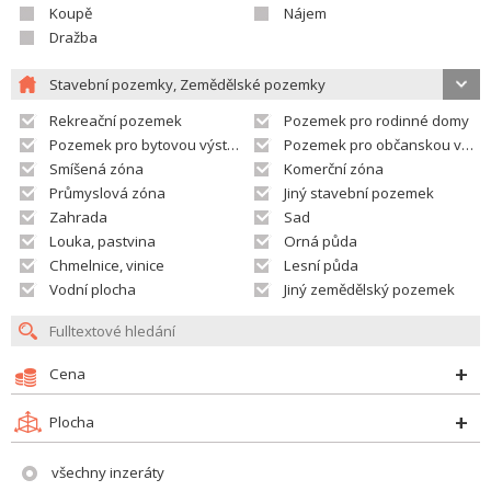
Koupě
Nájem
Dražba
Stavební pozemky, Zemědělské pozemky
Rekreační pozemek
Pozemek pro rodinné domy
Pozemek pro bytovou výstavbu
Pozemek pro občanskou vybavenost
Smíšená zóna
Komerční zóna
Průmyslová zóna
Jiný stavební pozemek
Zahrada
Sad
Louka, pastvina
Orná půda
Chmelnice, vinice
Lesní půda
Vodní plocha
Jiný zemědělský pozemek
Cena
Plocha
všechny inzeráty