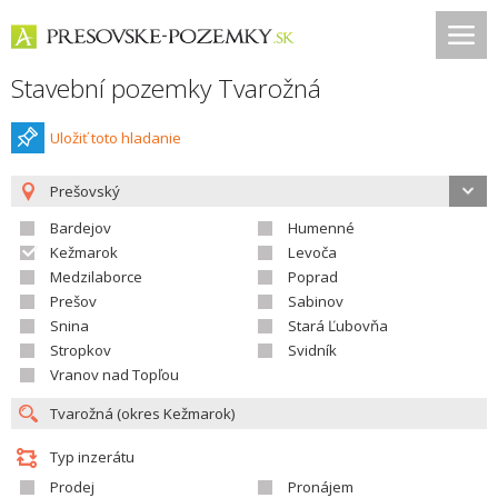
Stavební pozemky Tvarožná
Uložiť toto hladanie
Prešovský
Bardejov
Humenné
Kežmarok
Levoča
Medzilaborce
Poprad
Prešov
Sabinov
Snina
Stará Ľubovňa
Stropkov
Svidník
Vranov nad Topľou
Typ inzerátu
Prodej
Pronájem