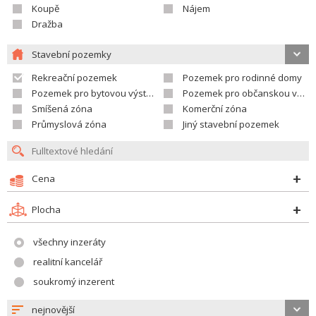
Koupě
Nájem
Dražba
Stavební pozemky
Rekreační pozemek
Pozemek pro rodinné domy
Pozemek pro bytovou výstavbu
Pozemek pro občanskou vybavenost
Smíšená zóna
Komerční zóna
Průmyslová zóna
Jiný stavební pozemek
Cena
Plocha
všechny inzeráty
realitní kancelář
soukromý inzerent
nejnovější