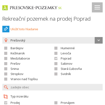
Rekreační pozemek na prodej Poprad
Uložiť toto hladanie
Prešovský
Bardejov
Humenné
Kežmarok
Levoča
Medzilaborce
Poprad
Prešov
Sabinov
Snina
Stará Ľubovňa
Stropkov
Svidník
Vranov nad Topľou
Typ inzerátu
Prodej
Pronájem