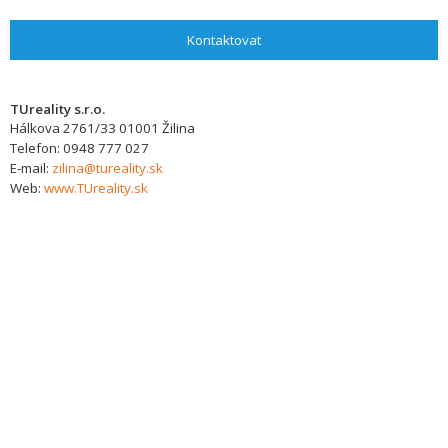
Kontaktovat
TUreality s.r.o.
Hálkova 2761/33
01001
Žilina
Telefon:
0948 777 027
E-mail:
zilina@tureality.sk
Web:
www.TUreality.sk