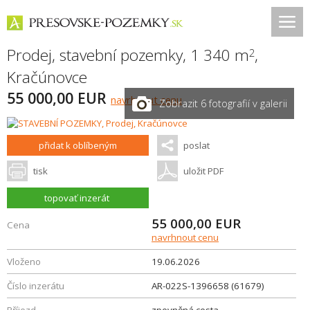
Prodej, stavební pozemky, 1 340 m
,
2
Kračúnovce
55 000,00 EUR
navrhnout cenu
Zobrazit 6 fotografií v galerii
přidat k oblíbeným
poslat
tisk
uložit PDF
topovať inzerát
55 000,00
EUR
Cena
navrhnout cenu
Vloženo
19.06.2026
Číslo inzerátu
AR-022S-1396658 (61679)