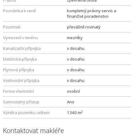
Příjezd
zpevněná cesta
Poznámka k ceně
kompletný právny servis a
finančné poradenstvo
Pozemek
převážně rovinatý
Vymezení v terénu
mezníky
Kanalizační přípojka
v dosahu
Elektrická přípojka
v dosahu
Plynová přípojka
v dosahu
Vodovodní přípojka
v dosahu
Forma vlastnictví
osobní
Samostatný přístup
Ano
2
Výměra pozemku celkem
1340 m
Kontaktovat makléře