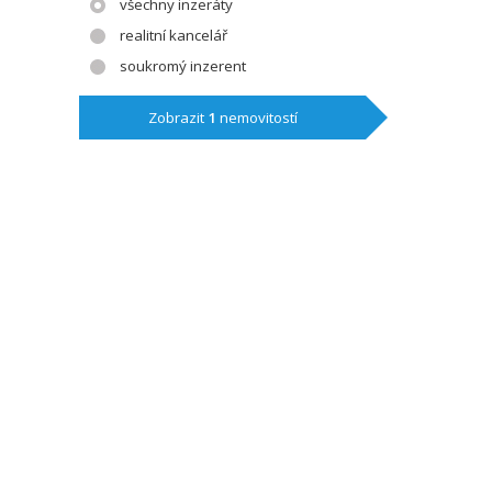
všechny inzeráty
realitní kancelář
soukromý inzerent
Zobrazit
1
nemovitostí