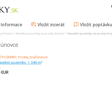
Informace
Vložit inzerát
Vložit poptávk
>
>
ej Prešov
Stavební pozemky na prodej Svidník
Stavební pozemky na prodej Kra
čúnovce
tavební pozemky, 1 340 m
2
e
0
EUR