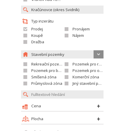
Typ inzerátu
Prodej
Pronájem
Koupě
Nájem
Dražba
Stavební pozemky
Rekreační pozemek
Pozemek pro rodinné domy
Pozemek pro bytovou výstavbu
Pozemek pro občanskou vybavenost
Smíšená zóna
Komerční zóna
Průmyslová zóna
Jiný stavební pozemek
Cena
Plocha