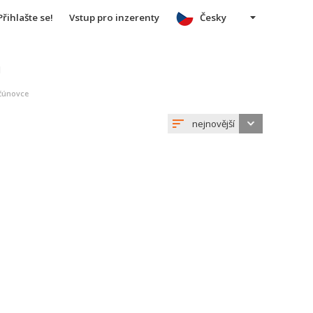
Přihlašte se!
Vstup pro inzerenty
Česky
u
čúnovce
nejnovější