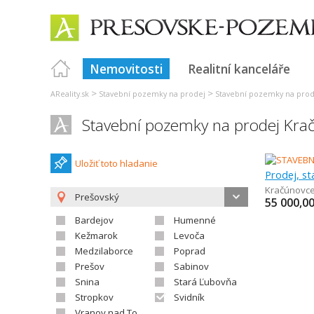
Nemovitosti
Realitní kanceláře
>
>
AReality.sk
Stavební pozemky na prodej
Stavební pozemky na prod
Stavební pozemky na prodej Kra
Uložiť toto hladanie
Prodej, s
Kračúnovc
Prešovský
55 000,0
Bardejov
Humenné
Kežmarok
Levoča
Medzilaborce
Poprad
Prešov
Sabinov
Snina
Stará Ľubovňa
Stropkov
Svidník
Vranov nad Topľou