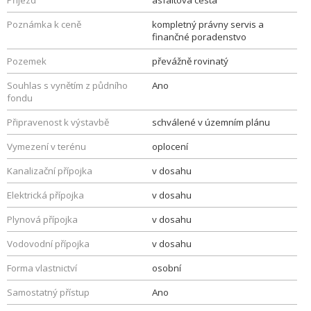
Příjezd
asfaltová cesta
Poznámka k ceně
kompletný právny servis a
finančné poradenstvo
Pozemek
převážně rovinatý
Souhlas s vynětím z půdního
Ano
fondu
Připravenost k výstavbě
schválené v územním plánu
Vymezení v terénu
oplocení
Kanalizační přípojka
v dosahu
Elektrická přípojka
v dosahu
Plynová přípojka
v dosahu
Vodovodní přípojka
v dosahu
Forma vlastnictví
osobní
Samostatný přístup
Ano