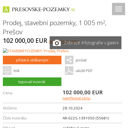
Prodej, stavební pozemky, 1 005 m
,
2
Prešov
102 000,00 EUR
navrhnout cenu
Zobrazit 4 fotografie v galerii
přidat k oblíbeným
poslat
tisk
uložit PDF
topovať inzerát
102 000,00
EUR
Cena
navrhnout cenu
Vloženo
28.10.2024
Číslo inzerátu
AR-022S-1391050 (55681)