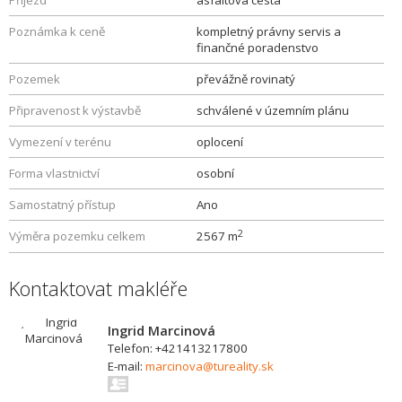
Příjezd
asfaltová cesta
Poznámka k ceně
kompletný právny servis a
finančné poradenstvo
Pozemek
převážně rovinatý
Připravenost k výstavbě
schválené v územním plánu
Vymezení v terénu
oplocení
Forma vlastnictví
osobní
Samostatný přístup
Ano
2
Výměra pozemku celkem
2567 m
Kontaktovat makléře
Ingrid Marcinová
Telefon: +421413217800
E-mail:
marcinova@tureality.sk