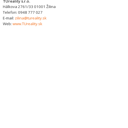
TUreality s.r.o.
Hálkova 2761/33
01001
Žilina
Telefon:
0948 777 027
E-mail:
zilina@tureality.sk
Web:
www.TUreality.sk