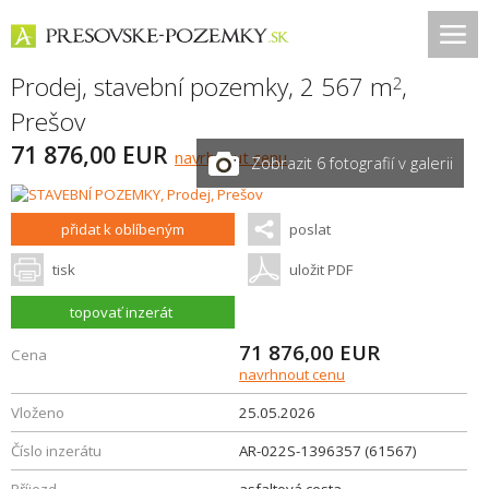
Prodej, stavební pozemky, 2 567 m
,
2
Prešov
71 876,00 EUR
navrhnout cenu
Zobrazit 6 fotografií v galerii
přidat k oblíbeným
poslat
tisk
uložit PDF
topovať inzerát
71 876,00
EUR
Cena
navrhnout cenu
Vloženo
25.05.2026
Číslo inzerátu
AR-022S-1396357 (61567)