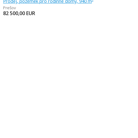
Prodej, pozemek pro rodinné domy, 940 m
2
Prešov
82 500,00
EUR