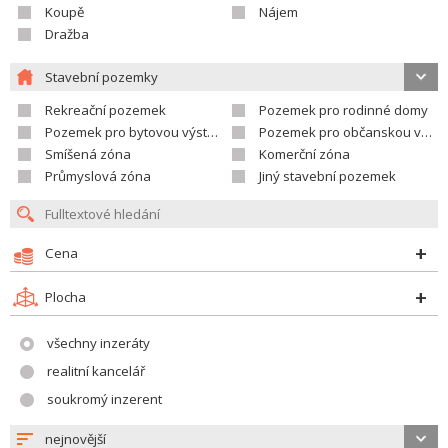
Koupě
Nájem
Dražba
Stavební pozemky
Rekreační pozemek
Pozemek pro rodinné domy
Pozemek pro bytovou výstavbu
Pozemek pro občanskou vybavenost
Smíšená zóna
Komerční zóna
Průmyslová zóna
Jiný stavební pozemek
Cena
Plocha
všechny inzeráty
realitní kancelář
soukromý inzerent
nejnovější