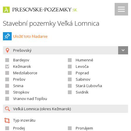
Stavební pozemky Veľká Lomnica
Uložiť toto hladanie
Prešovský
Bardejov
Humenné
Kežmarok
Levoča
Medzilaborce
Poprad
Prešov
Sabinov
Snina
Stará Ľubovňa
Stropkov
Svidník
Vranov nad Topľou
Typ inzerátu
Prodej
Pronájem