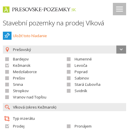
Stavební pozemky na prodej Vlková
Uložiť toto hladanie
Prešovský
Bardejov
Humenné
Kežmarok
Levoča
Medzilaborce
Poprad
Prešov
Sabinov
Snina
Stará Ľubovňa
Stropkov
Svidník
Vranov nad Topľou
Typ inzerátu
Prodej
Pronájem