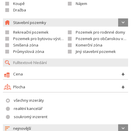
Koupě
Nájem
Dražba
Stavební pozemky
Rekreační pozemek
Pozemek pro rodinné domy
Pozemek pro bytovou výstavbu
Pozemek pro občanskou vybavenost
Smíšená zóna
Komerční zóna
Průmyslová zóna
Jiný stavební pozemek
Cena
Plocha
všechny inzeráty
realitní kancelář
soukromý inzerent
nejnovější